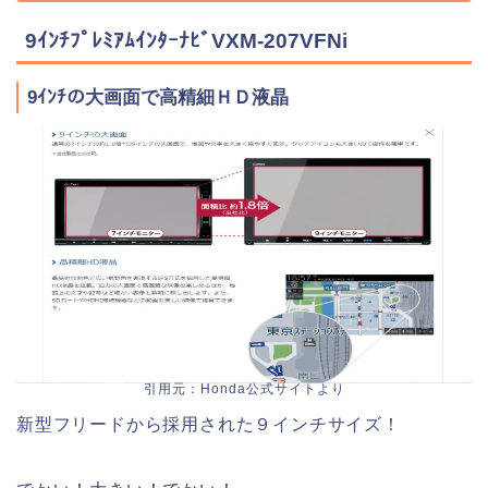
9ｲﾝﾁﾌﾟﾚﾐｱﾑｲﾝﾀｰﾅﾋﾞVXM-207VFNi
9ｲﾝﾁの大画面で高精細ＨＤ液晶
引用元：Honda公式サイトより
新型フリードから採用された９インチサイズ！