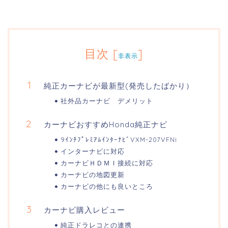
目次
[
]
非表示
純正カーナビが最新型(発売したばかり）
社外品カーナビ デメリット
カーナビおすすめHonda純正ナビ
9ｲﾝﾁﾌﾟﾚﾐｱﾑｲﾝﾀｰﾅﾋﾞVXM-207VFNi
インターナビに対応
カーナビＨＤＭＩ接続に対応
カーナビの地図更新
カーナビの他にも良いところ
カーナビ購入レビュー
純正ドラレコとの連携