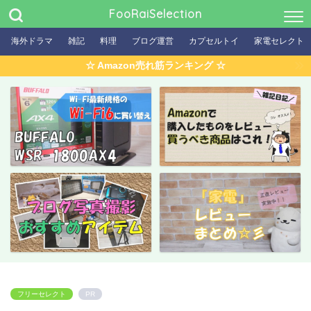
FooRaiSelection
海外ドラマ
雑記
料理
ブログ運営
カプセルトイ
家電セレクト
☆ Amazon売れ筋ランキング ☆
フリーセレクト
PR