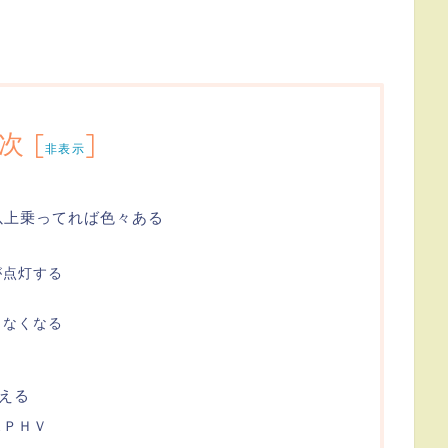
次
[
]
非表示
以上乗ってれば色々ある
が点灯する
出なくなる
える
スＰＨＶ