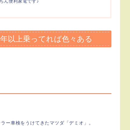
ちん便利家電です♪
0年以上乗ってれば色々ある
ーラー車検をうけてきたマツダ「デミオ」。