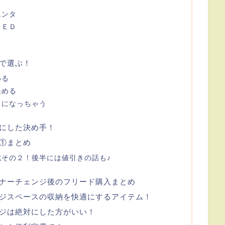
Ｙ
エンタ
ＥＥＤ
で選ぶ！
める
決める
タになっちゃう
にした決め手！
の①まとめ
その２！後半には値引きの話も♪
マイナーチェンジ後のフリード購入まとめ
ジスペースの収納を快適にするアイテム！
ジは絶対にした方がいい！