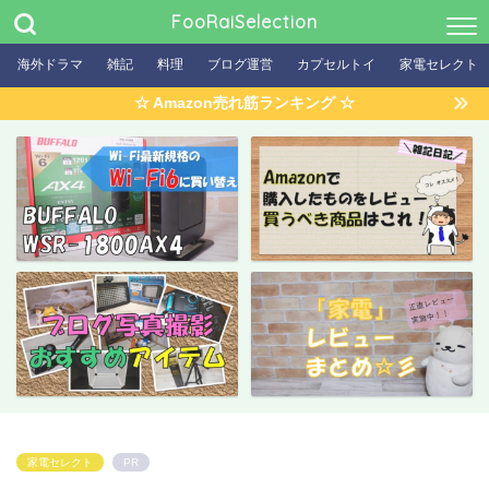
FooRaiSelection
海外ドラマ
雑記
料理
ブログ運営
カプセルトイ
家電セレクト
☆ Amazon売れ筋ランキング ☆
家電セレクト
PR