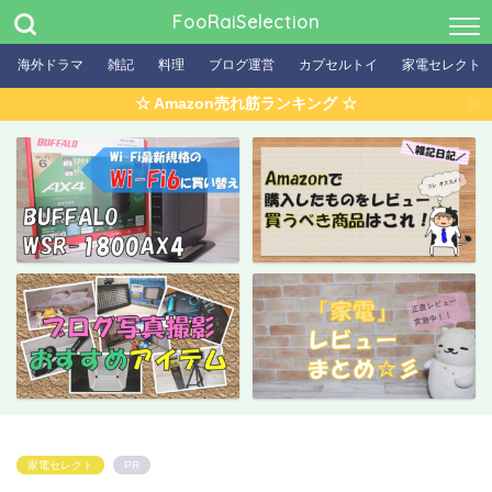
FooRaiSelection
海外ドラマ
雑記
料理
ブログ運営
カプセルトイ
家電セレクト
☆ Amazon売れ筋ランキング ☆
家電セレクト
PR