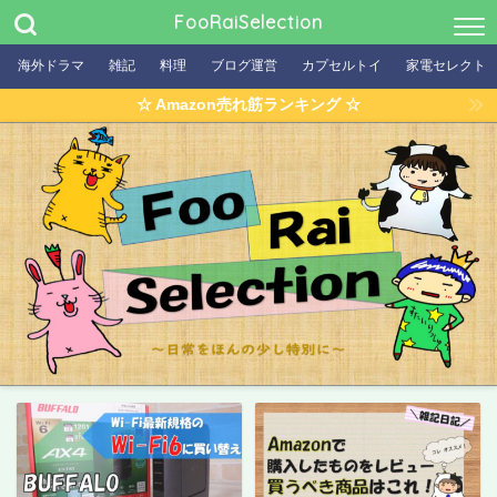
FooRaiSelection
海外ドラマ
雑記
料理
ブログ運営
カプセルトイ
家電セレクト
☆ Amazon売れ筋ランキング ☆