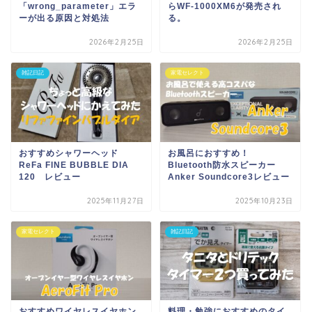
「wrong_parameter」エラ
らWF-1000XM6が発売され
ーが出る原因と対処法
る。
2026年2月25日
2026年2月25日
雑記日記
家電セレクト
おすすめシャワーヘッド
お風呂におすすめ！
ReFa FINE BUBBLE DIA
Bluetooth防水スピーカー
120 レビュー
Anker Soundcore3レビュー
2025年11月27日
2025年10月23日
家電セレクト
雑記日記
おすすめワイヤレスイヤホン
料理・勉強におすすめのタイ