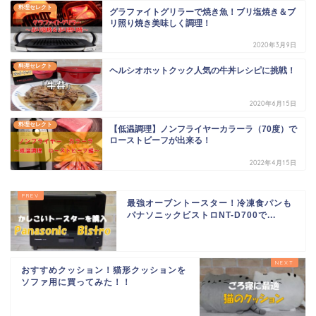
料理セレクト
グラファイトグリラーで焼き魚！ブリ塩焼き＆ブ
リ照り焼き美味しく調理！
2020年3月9日
料理セレクト
ヘルシオホットクック人気の牛丼レシピに挑戦！
2020年6月15日
料理セレクト
【低温調理】ノンフライヤーカラーラ（70度）で
ローストビーフが出来る！
2022年4月15日
最強オーブントースター！冷凍食パンも
パナソニックビストロNT-D700で...
おすすめクッション！猫形クッションを
ソファ用に買ってみた！！