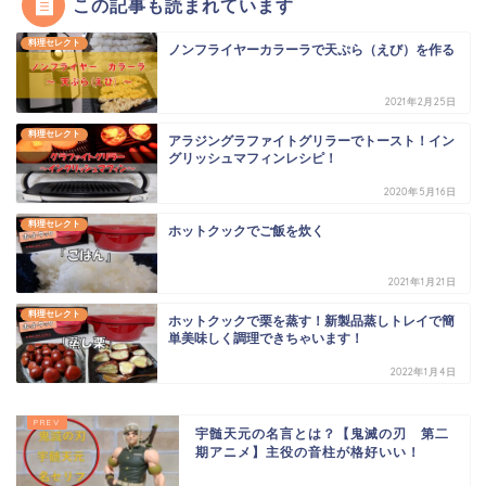
この記事も読まれています
料理セレクト
ノンフライヤーカラーラで天ぷら（えび）を作る
2021年2月25日
料理セレクト
アラジングラファイトグリラーでトースト！イン
グリッシュマフィンレシピ！
2020年5月16日
料理セレクト
ホットクックでご飯を炊く
2021年1月21日
料理セレクト
ホットクックで栗を蒸す！新製品蒸しトレイで簡
単美味しく調理できちゃいます！
2022年1月4日
宇髄天元の名言とは？【鬼滅の刃 第二
期アニメ】主役の音柱が格好いい！