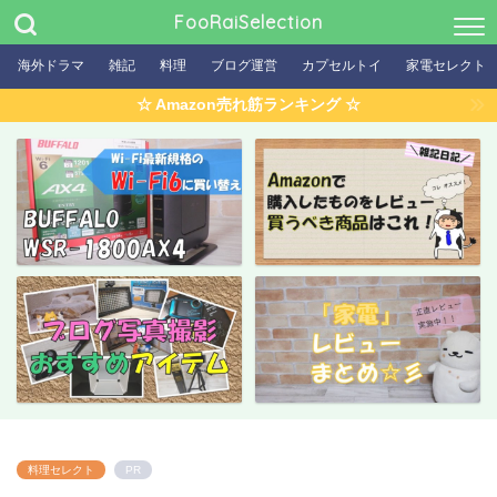
FooRaiSelection
海外ドラマ
雑記
料理
ブログ運営
カプセルトイ
家電セレクト
☆ Amazon売れ筋ランキング ☆
料理セレクト
PR