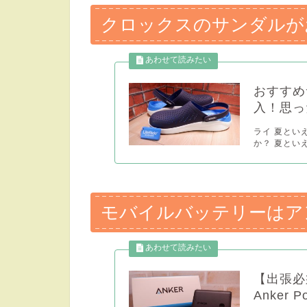
クロックスのサンダルが
おすすめ
入！思っ
ライ 夏とい
か？ 夏といえ
モバイルバッテリーはア
【出張必
Anker P