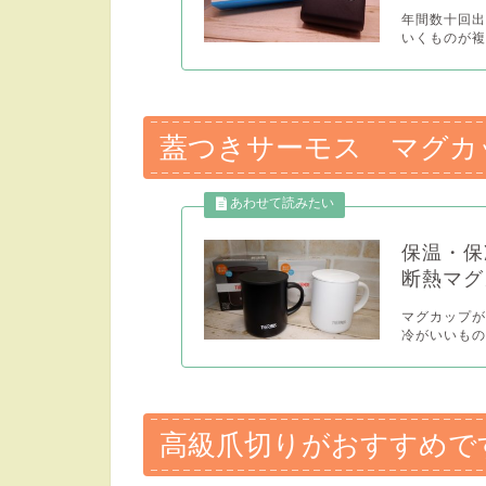
年間数十回
いくものが複
蓋つきサーモス マグカ
保温・保
断熱マグカ
マグカップが
冷がいいもの
高級爪切りがおすすめで