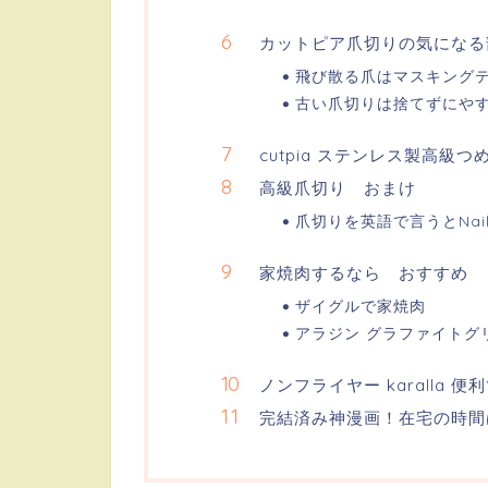
カットピア爪切りの気になる
飛び散る爪はマスキング
古い爪切りは捨てずにや
cutpia ステンレス製高
高級爪切り おまけ
爪切りを英語で言うとNail c
家焼肉するなら おすすめ
ザイグルで家焼肉
アラジン グラファイトグ
ノンフライヤー karalla 便
完結済み神漫画！在宅の時間