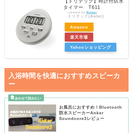
【ドリテック】時計付防水
タイマー T611
created by
Rinker
ドリテック(dretec)
Amazon
楽天市場
Yahooショッピング
入浴時間を快適におすすめスピーカ
ー
お風呂におすすめ！Bluetooth
防水スピーカーAnker
Soundcore3レビュー