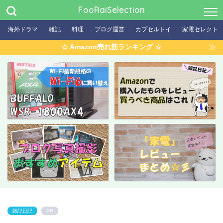
FooRaiSelection
海外ドラマ
雑記
料理
ブログ運営
カプセルトイ
家電セレクト
☆ Amazon売れ筋ランキング ☆
雑記日記
PR