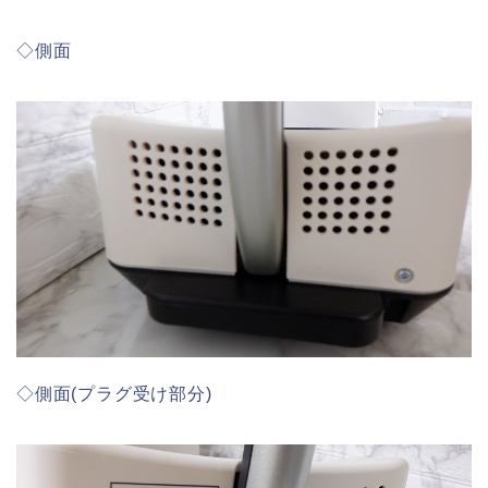
◇側面
◇側面(プラグ受け部分)