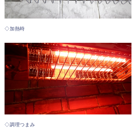
◇加熱時
◇調理つまみ