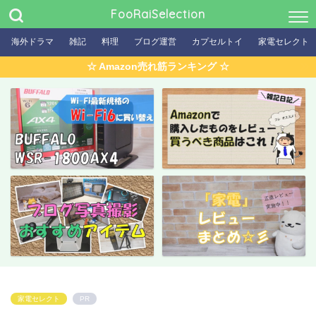
FooRaiSelection
海外ドラマ
雑記
料理
ブログ運営
カプセルトイ
家電セレクト
☆ Amazon売れ筋ランキング ☆
家電セレクト
PR