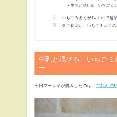
牛乳と混ぜる いちごミル
いちごみるくがTwitter
久世福商店 いちごミルクの
牛乳と混ぜる いちごミル
ー
今回フーライが購入したのは「
牛乳と混