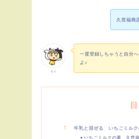
久世福商
一度登録しちゃうと自分へ
よ♪
ライ
目
牛乳と混ぜる いちごミルクの
いちごミルクの素 久世