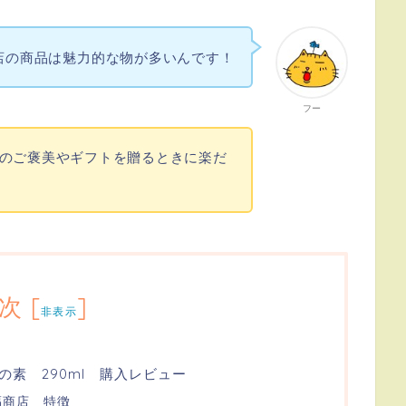
店の商品は魅力的な物が多いんです！
フー
のご褒美やギフトを贈るときに楽だ
次
[
]
非表示
素 290ml 購入レビュー
福商店 特徴