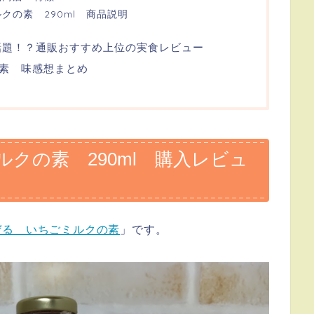
クの素 290ml 商品説明
で超話題！？通販おすすめ上位の実食レビュー
素 味感想まとめ
クの素 290ml 購入レビュ
ぜる いちごミルクの素
」です。