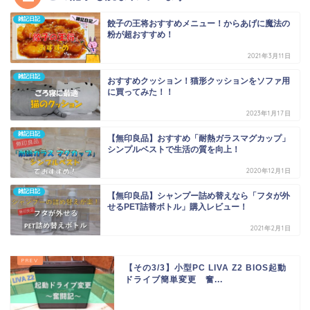
雑記日記
餃子の王将おすすめメニュー！からあげに魔法の
粉が超おすすめ！
2021年3月11日
雑記日記
おすすめクッション！猫形クッションをソファ用
に買ってみた！！
2023年1月17日
雑記日記
【無印良品】おすすめ「耐熱ガラスマグカップ」
シンプルベストで生活の質を向上！
2020年12月1日
雑記日記
【無印良品】シャンプー詰め替えなら「フタが外
せるPET詰替ボトル」購入レビュー！
2021年2月1日
【その3/3】小型PC LIVA Z2 BIOS起動
ドライブ簡単変更 奮...