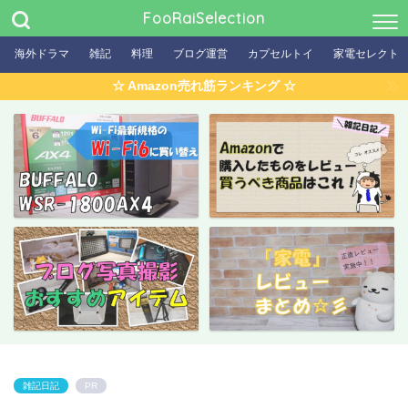
FooRaiSelection
海外ドラマ
雑記
料理
ブログ運営
カプセルトイ
家電セレクト
☆ Amazon売れ筋ランキング ☆
雑記日記
PR