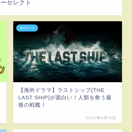
リーセレクト
海外ドラマ
【海外ドラマ】ラストシップ(THE
LAST SHIP)が面白い！人類を救う最
後の戦艦！
日
2020年8月16日