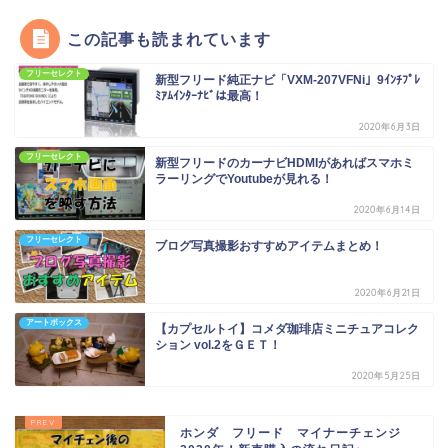
この記事も読まれています
フリーセレクト
新型フリード純正ナビ「VXM-207VFNi」9ｲﾝﾁﾌﾟﾚ
ﾐｱﾑｲﾝﾀｰﾅﾋﾞは最高！
2020年6月3日
フリーセレクト
新型フリードのカーナビHDMIがあればスマホミ
ラーリングでYoutubeが見れる！
2020年6月14日
フリーセレクト
ブログ写真撮影おすすめアイテムまとめ！
2020年6月21日
アートボックス
【カプセルトイ】コメダ珈琲店ミニチュアコレク
ション vol.2をＧＥＴ！
2020年5月25日
ホンダ フリード マイナーチェンジ