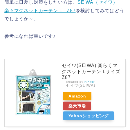
簡単に日差し対策をしたい方は、
SEIWA（セイワ）
楽々マグネットカーテン L Z87
を検討してみてはどう
でしょうか～。
参考になれば幸いです♪
セイワ(SEIWA) 楽らくマ
グネットカーテン Lサイズ
Z87
created by
Rinker
セイワ(SEIWA)
Amazon
楽天市場
Yahooショッピング