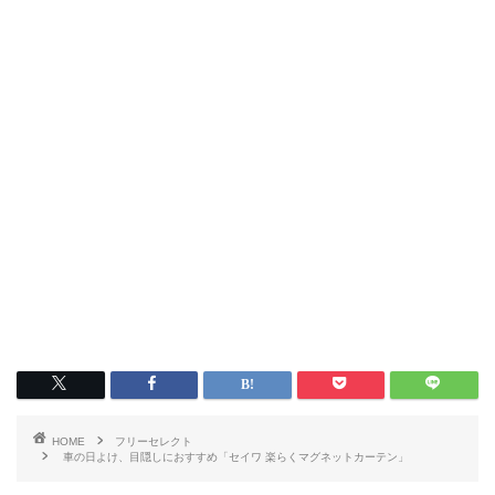
HOME
フリーセレクト
車の日よけ、目隠しにおすすめ「セイワ 楽らくマグネットカーテン」