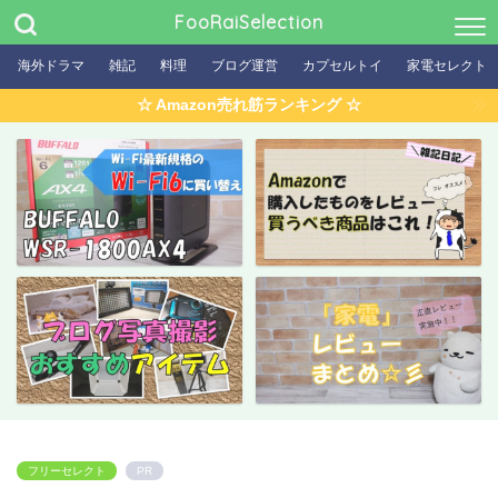
FooRaiSelection
海外ドラマ
雑記
料理
ブログ運営
カプセルトイ
家電セレクト
☆ Amazon売れ筋ランキング ☆
フリーセレクト
PR