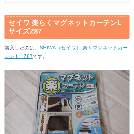
セイワ 楽らくマグネットカーテンL
サイズZ87
購入したのは、
SEIWA（セイワ） 楽々マグネットカー
テン L Z87
です。