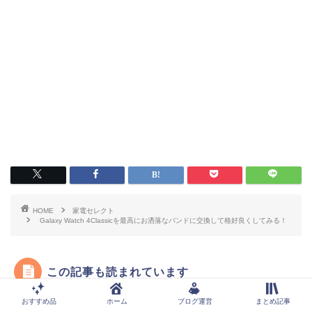
HOME
家電セレクト
Galaxy Watch 4Classicを最高にお洒落なバンドに交換して格好良くしてみる！
この記事も読まれています
家電セレクト
電気ケトルは蒸気レスがおすすめ タイガー「わ
おすすめ品
ホーム
ブログ運営
まとめ記事
く子」PCJ-A081