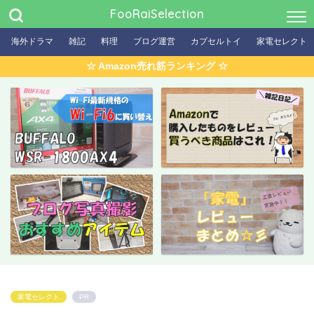
FooRaiSelection
海外ドラマ
雑記
料理
ブログ運営
カプセルトイ
家電セレクト
☆ Amazon売れ筋ランキング ☆
家電セレクト
PR