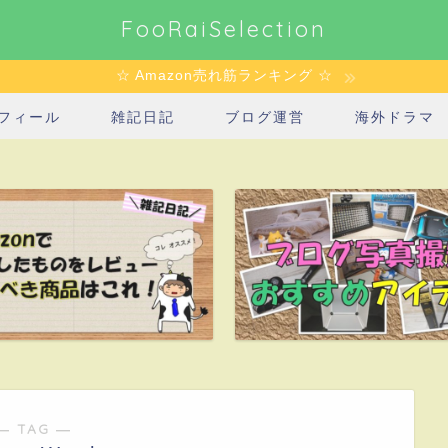
FooRaiSelection
☆ Amazon売れ筋ランキング ☆
フィール
雑記日記
ブログ運営
海外ドラマ
― TAG ―