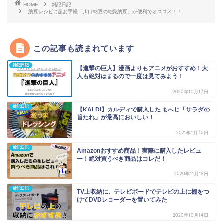
HOME
雑記日記
納豆レシピに超お手軽「川口納豆の乾燥納豆」が便利でオススメ！！
この記事も読まれています
雑記日記
【進撃の巨人】漫画よりもアニメがおすすめ！大
人も絶対はまるので一度は見てみよう！
2020年10月17日
雑記日記
【KALDI】カルディで購入した もへじ「サラダの
旨たれ」が最高においしい！
2021年1月30日
雑記日記
Amazonおすすめ商品！実際に購入したレビュ
ー！絶対買うべき商品はコレだ！
2020年11月18日
雑記日記
TV上収納に、テレビボードでテレビの上に棚をつ
けてDVDレコーダーを置いてみた
2020年10月14日