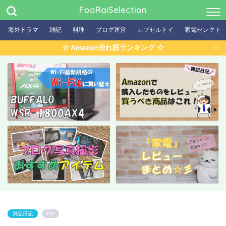
FooRaiSelection
海外ドラマ
雑記
料理
ブログ運営
カプセルトイ
家電セレクト
☆ Amazon売れ筋ランキング ☆
雑記日記
PR