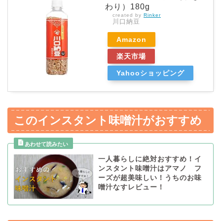
わり）180g
created by
Rinker
川口納豆
Amazon
楽天市場
Yahooショッピング
このインスタント味噌汁がおすすめ
一人暮らしに絶対おすすめ！イ
ンスタント味噌汁はアマノ フ
ーズが超美味しい！うちのお味
噌汁なすレビュー！