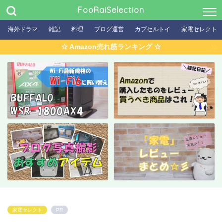
FooRaiSelection
海外ドラマ
雑記
料理
ブログ運営
カプセルトイ
家電セレクト
☆ Amazon売れ筋ランキング ☆
家電セレクト
PR