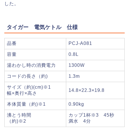
した。
タイガー 電気ケトル 仕様
品番
PCJ-A081
容量
0.8L
湯わかし時の消費電力
1300W
コードの長さ（約)
1.3m
サイズ（約)(cm)※1
14.8×22.3×19.8
幅×奥行×高さ
本体質量（約)※1
0.90kg
沸とう時間
カップ1杯※3 45秒
（約)※2
満水 4分