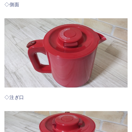
◇側面
◇注ぎ口