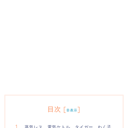
目次
[
]
非表示
蒸気レス 電気ケトル タイガー わく子