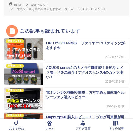
HOME
家電セレクト
電気ケトルは蒸気レスがおすすめ タイガー「わく子」PCJ-A081
この記事も読まれています
家電セレクト
FireTVStick4KMax ファイヤーTVスティックが
おすすめ
2022年9月29日
家電セレクト
AQUOS sense4 のカメラ性能比較！多彩なカメ
ラモードをご紹介！アクオスセンス4のカメラ凄
い！
2021年2月24日
家電セレクト
電子レンジの掃除が簡単！おすすめ人気家電ヘル
シーシェフ購入レビュー！
2020年4月1日
家電セレクト
Finpix xp140購入レビュー！！ブログ写真撮影用
にコンデジ購入！
おすすめ品
ホーム
ブログ運営
まとめ記事
2020年4月20日