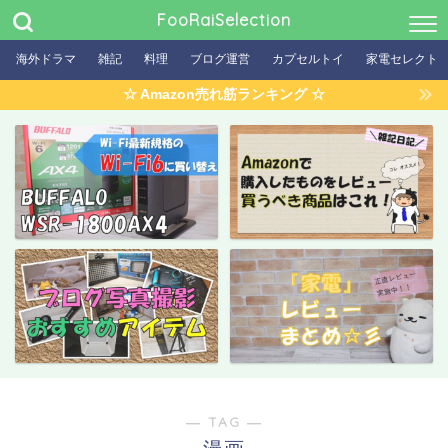
FooRaiSelection
海外ドラマ
雑記
料理
ブログ運営
カプセルトイ
家電セレクト
☆ Amazon売れ筋ランキング ☆
― TAG ―