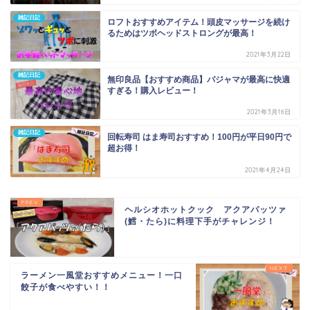
雑記日記
ロフトおすすめアイテム！頭皮マッサージを続け
るためはツボヘッドストロングが最高！
2021年3月22日
雑記日記
無印良品【おすすめ商品】パジャマが最高に快適
すぎる！購入レビュー！
2021年3月16日
雑記日記
回転寿司 はま寿司おすすめ！100円が平日90円で
超お得！
2021年4月24日
ヘルシオホットクック アクアパッツァ
(鱈・たら)に料理下手がチャレンジ！
ラーメン一風堂おすすめメニュー！一口
餃子が食べやすい！！