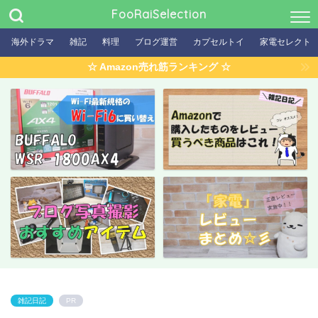
FooRaiSelection
海外ドラマ
雑記
料理
ブログ運営
カプセルトイ
家電セレクト
☆ Amazon売れ筋ランキング ☆
雑記日記
PR