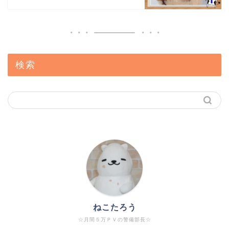
検索
ねこたろう
☆月間５万ＰＶの警備部長☆