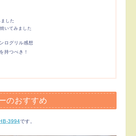
みました
を焼いてみました
ンログリル感想
を持つべき！
ーのおすすめ
-3994
です。