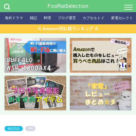
FooRaiSelection
海外ドラマ
雑記
料理
ブログ運営
カプセルトイ
家電セレクト
☆ Amazon売れ筋ランキング ☆
雑記日記
PR