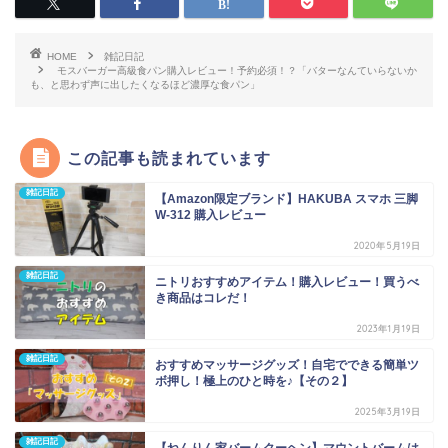
HOME
雑記日記
モスバーガー高級食パン購入レビュー！予約必須！？「バターなんていらないか
も、と思わず声に出したくなるほど濃厚な食パン」
この記事も読まれています
雑記日記
【Amazon限定ブランド】HAKUBA スマホ 三脚
W-312 購入レビュー
2020年5月19日
雑記日記
ニトリおすすめアイテム！購入レビュー！買うべ
き商品はコレだ！
2023年1月19日
雑記日記
おすすめマッサージグッズ！自宅でできる簡単ツ
ボ押し！極上のひと時を♪【その２】
2025年3月19日
雑記日記