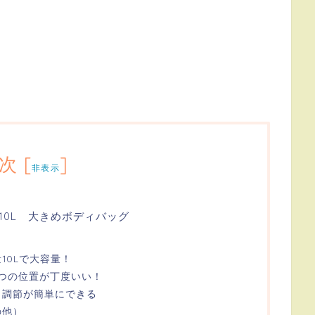
次
[
]
非表示
10L 大きめボディバッグ
10Lで大容量！
つの位置が丁度いい！
さ調節が簡単にできる
の他）