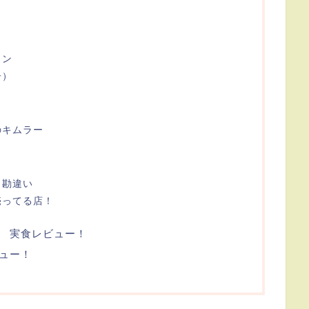
メン
子）
のキムラー
と勘違い
売ってる店！
 実食レビュー！
ュー！