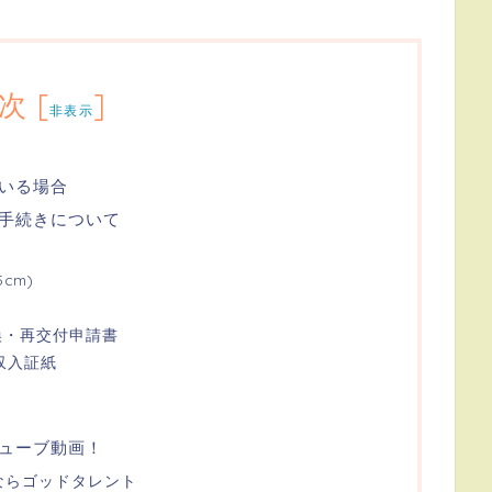
次
[
]
非表示
いる場合
手続きについて
cm)
換・再交付申請書
収入証紙
ューブ動画！
いならゴッドタレント