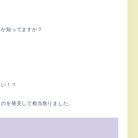
年か知ってますか？
。
ない！？
たのを発見して相当焦りました。