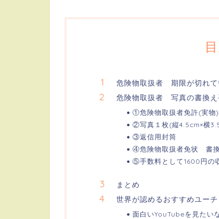
目
危険物取扱者 期限が切れて
危険物取扱者 写真の書換え
①危険物取扱者免許(実物)
②写真１枚(縦4.5cm×横3.5
③返信用封筒
④危険物取扱者免状 書
⑤手数料として1600円の
まとめ
世界が認めるおすすめユーチ
面白いYouTubeを見た