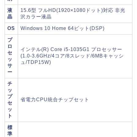
液
15.6型 フルHD(1920×1080ドット)対応 非光
晶
沢カラー液晶
OS
Windows 10 Home 64ビット(DSP)
プ
ロ
インテル(R) Core i5-1035G1 プロセッサー
セ
(1.0-3.6GHz/4コア/8スレッド/6MBキャッシ
ッ
ュ/TDP15W)
サ
ー
チ
ッ
プ
省電力CPU統合チップセット
セ
ッ
ト
標
準