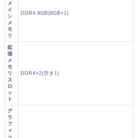
メ
イ
DDR4 8GB(8GB×1)
ン
メ
モ
リ
拡
張
メ
モ
リ
DDR4×2(空き1)
ス
ロ
ッ
ト
グ
ラ
フ
ィ
ッ