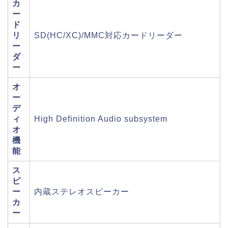
カ
ー
ド
リ
SD(HC/XC)/MMC対応カードリーダー
ー
ダ
ー
オ
ー
デ
ィ
High Definition Audio subsystem
オ
機
能
ス
ピ
ー
内蔵ステレオスピーカー
カ
ー