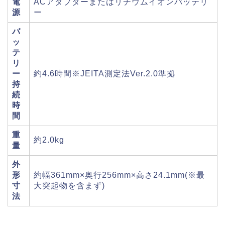
電
ACアダプターまたはリチウムイオンバッテリ
源
ー
バ
ッ
テ
リ
ー
約4.6時間※JEITA測定法Ver.2.0準拠
持
続
時
間
重
約2.0kg
量
外
形
約幅361mm×奥行256mm×高さ24.1mm(※最
寸
大突起物を含まず)
法