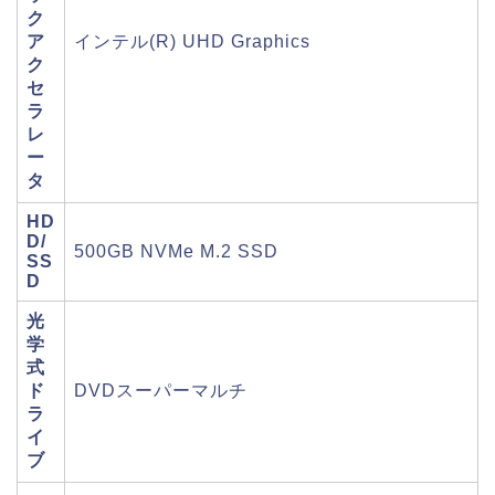
ク
ア
インテル(R) UHD Graphics
ク
セ
ラ
レ
ー
タ
HD
D/
500GB NVMe M.2 SSD
SS
D
光
学
式
ド
DVDスーパーマルチ
ラ
イ
ブ