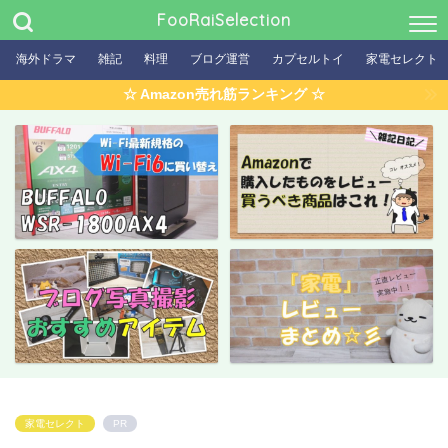
FooRaiSelection
海外ドラマ
雑記
料理
ブログ運営
カプセルトイ
家電セレクト
☆ Amazon売れ筋ランキング ☆
家電セレクト
PR