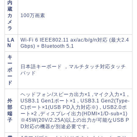
内
蔵
カ
100万画素
メ
ラ
LA
Wi-Fi 6 IEEE802.11 ax/ac/b/g/n対応 (最大2.4
N
Gbps) + Bluetooth 5.1
キ
ー
日本語キーボード ，マルチタッチ対応タッチ
ボ
パッド
ー
ド
ヘッドフォン/スピーカ出力×1 ,マイク入力×1 ,
外
USB3.1 Gen1ポート×1 , USB3.1 Gen2(Type-
部
C)ポート×1(USB PD入力対応※) , USB2.0ポ
端
ート×2 ,ディスプレイ出力(HDMI×1/D-sub×1)
子
※45W(20V/2.25A)以上の出力が可能なUSB P
D対応の機器が別途必要です。