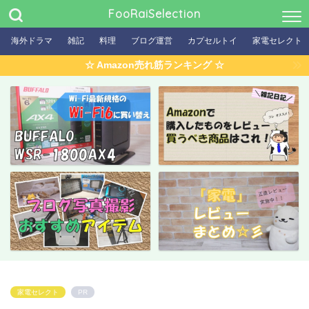
FooRaiSelection
海外ドラマ
雑記
料理
ブログ運営
カプセルトイ
家電セレクト
☆ Amazon売れ筋ランキング ☆
家電セレクト
PR