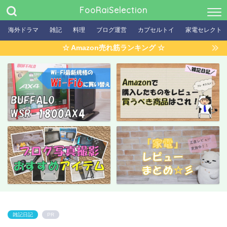
FooRaiSelection
海外ドラマ
雑記
料理
ブログ運営
カプセルトイ
家電セレクト
☆ Amazon売れ筋ランキング ☆
雑記日記
PR