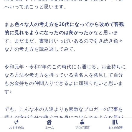
へいって頂こうと思います。
まぁ
色々な人の考え方を30代になってから改めて客観
的に見れるようになったのは良かった
かなと思いま
す。まだまだ、書籍はいっぱいあるので引き続き色々
な方の考え方を読み返してみて、
令和元年・令和2年のこの時代にも通じる、お金持ちに
なる方法や考え方を持っている著名人を発見して自分
もお金持ちの仲間入りできるよに頑張りたいと思いま
す♪
でも、こんな本の人達よりも素敵なブロガーの記事を
読んだ方が自分で稼ぐ力を身につけられるような気が
するな～。
おすすめ品
ホーム
ブログ運営
まとめ記事